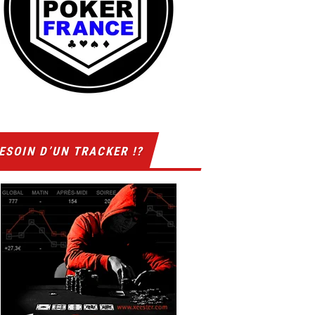
ESOIN D’UN TRACKER !?