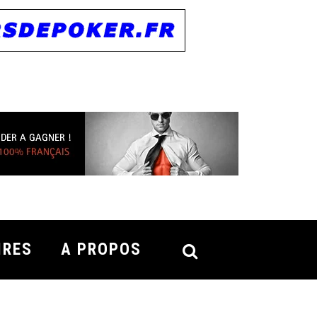
IRES
A PROPOS