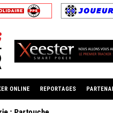
ER ONLINE
REPORTAGES
PARTENA
rie :
Partouche