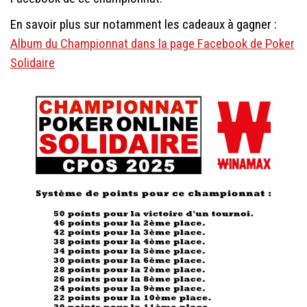
En savoir plus sur notamment les cadeaux à gagner :
Album du Championnat dans la page Facebook de Poker
Solidaire