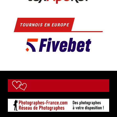
TOURNOIS EN EUROPE