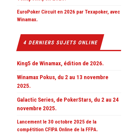
EuroPoker Circuit en 2026 par Texapoker, avec
Winamax.
4 DERNIERS SUJETS ONLINE
King5 de Winamax, édition de 2026.
Winamax Pokus, du 2 au 13 novembre
2025.
Galactic Series, de PokerStars, du 2 au 24
novembre 2025.
Lancement le 30 octobre 2025 de la
compétition CFIPA Online de la FFPA.