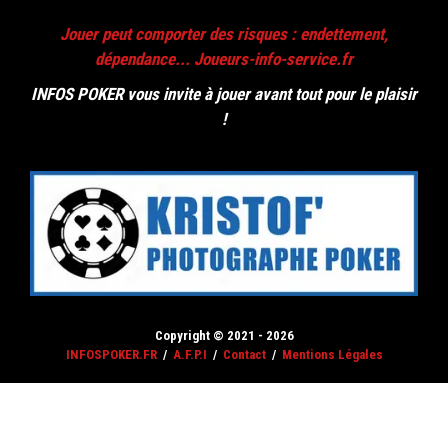
Jouer peut comporter des risques : endettement,
dépendance... Joueurs-info-service.fr
INFOS POKER vous invite à jouer avant tout pour le plaisir
!
Copyright © 2021 - 2026
INFOSPOKER.FR
/
A.F.P.I
/
Contact
/
Mentions Légales