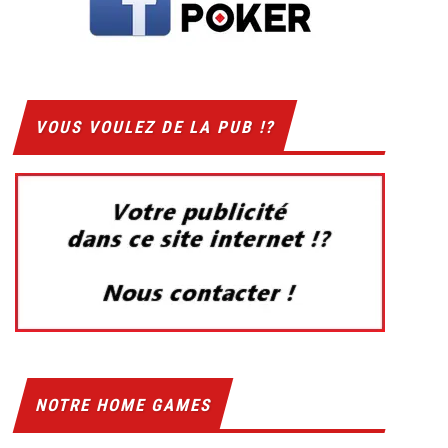
VOUS VOULEZ DE LA PUB !?
NOTRE HOME GAMES