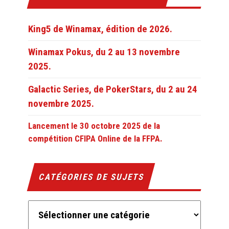
King5 de Winamax, édition de 2026.
Winamax Pokus, du 2 au 13 novembre
2025.
Galactic Series, de PokerStars, du 2 au 24
novembre 2025.
Lancement le 30 octobre 2025 de la
compétition CFIPA Online de la FFPA.
CATÉGORIES DE SUJETS
Catégories
de