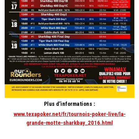
Plus d’informations :
www.texapoker.net/fr/tournois-poker-live/la-
grande-motte-sharkbay_2016.html