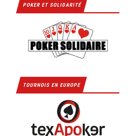
POKER ET SOLIDARITÉ
TOURNOIS EN EUROPE