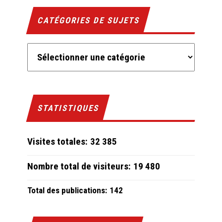
CATÉGORIES DE SUJETS
Catégories
de
Sujets
STATISTIQUES
Visites totales:
32 385
Nombre total de visiteurs:
19 480
Total des publications:
142