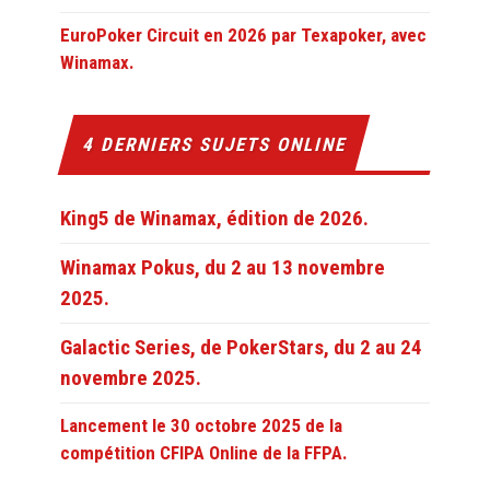
EuroPoker Circuit en 2026 par Texapoker, avec
Winamax.
4 DERNIERS SUJETS ONLINE
King5 de Winamax, édition de 2026.
Winamax Pokus, du 2 au 13 novembre
2025.
Galactic Series, de PokerStars, du 2 au 24
novembre 2025.
Lancement le 30 octobre 2025 de la
compétition CFIPA Online de la FFPA.