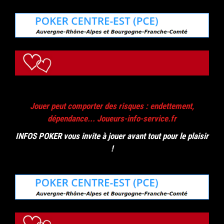
Jouer peut comporter des risques : endettement,
dépendance... Joueurs-info-service.fr
INFOS POKER vous invite à jouer avant tout pour le plaisir
!