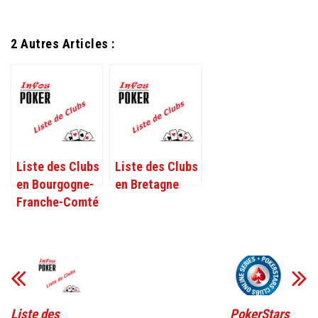
2 Autres Articles :
Liste des Clubs
Liste des Clubs
en Bourgogne-
en Bretagne
Franche-Comté
Liste des
PokerStars