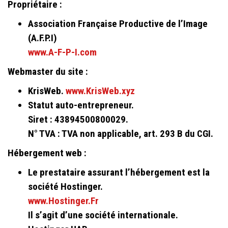
Propriétaire :
Association Française Productive de l’Image
(A.F.P.I)
www.A-F-P-I.com
Webmaster du site :
KrisWeb.
www.KrisWeb.xyz
Statut auto-entrepreneur.
Siret : 43894500800029.
N° TVA : TVA non applicable, art. 293 B du CGI.
Hébergement web :
Le prestataire assurant l’hébergement est la
société Hostinger.
www.Hostinger.Fr
Il s’agit d’une société internationale.