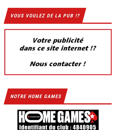
VOUS VOULEZ DE LA PUB !?
NOTRE HOME GAMES