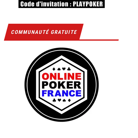
COMMUNAUTÉ GRATUITE