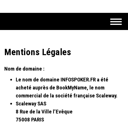
Skip
INFOS
Média
to
associatif
POKER
the
dans le
domaine
content
du poker
Mentions Légales
Nom de domaine :
Le nom de domaine INFOSPOKER.FR a été
acheté auprès de BookMyName, le nom
commercial de la société française Scaleway.
Scaleway SAS
8 Rue de la Ville l’Evêque
75008 PARIS