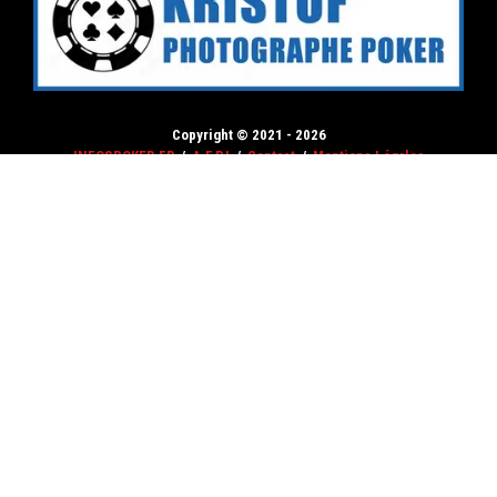
Copyright © 2021 - 2026
INFOSPOKER.FR
/
A.F.P.I
/
Contact
/
Mentions Légales