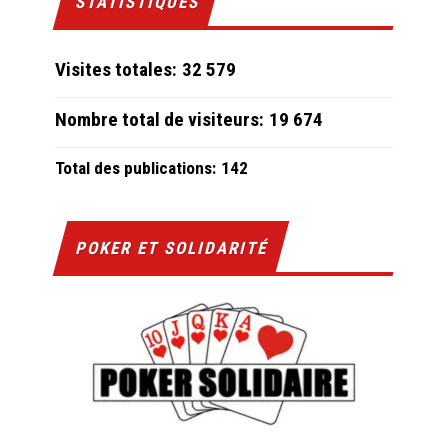
STATISTIQUES
Visites totales:
32 579
Nombre total de visiteurs:
19 674
Total des publications:
142
POKER ET SOLIDARITÉ