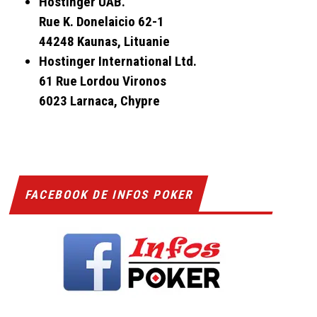
Hostinger UAB.
Rue K. Donelaicio 62-1
44248 Kaunas, Lituanie
Hostinger International Ltd.
61 Rue Lordou Vironos
6023 Larnaca, Chypre
FACEBOOK DE INFOS POKER